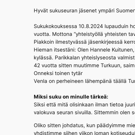
Hyvät sukuseuran jäsenet ympäri Suomen
Sukukokouksessa 10.8.2024 lupauduin hoi
vuotta. Mottona ”yhteistyöllä yhteisten ta
Piakkoin ilmestyvässä jäsenkirjeessä ke
Hieman itsestäni: Olen Hannele Kuitunen,
kylässä. Parikkalan yhteislyseosta valmis
42 vuotta sitten muutimme Turkuun, saimme
Onneksi toinen tytär
Venla on perheineen lähempänä täällä Tu
Miksi suku on minulle tärkeä:
Siksi että mitä olisinkaan ilman tietoa j
valokuva seuran sivuilla. Sittemmin olen
Oliko sitten johdatus, kun päädyimme mi
yhdistimme siihen viikon loman kotiseudul