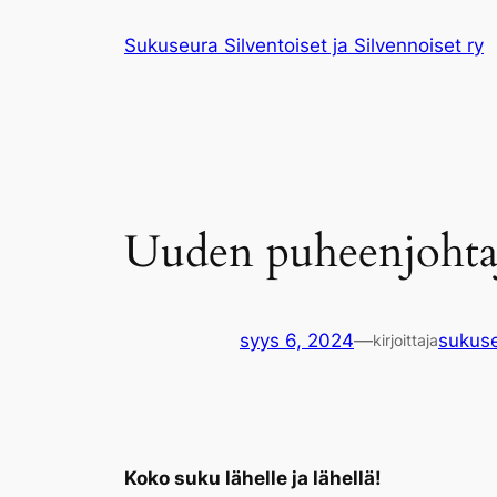
Siirry
Sukuseura Silventoiset ja Silvennoiset ry
sisältöön
Uuden puheenjohtaj
syys 6, 2024
—
sukus
kirjoittaja
Koko suku lähelle ja lähellä!