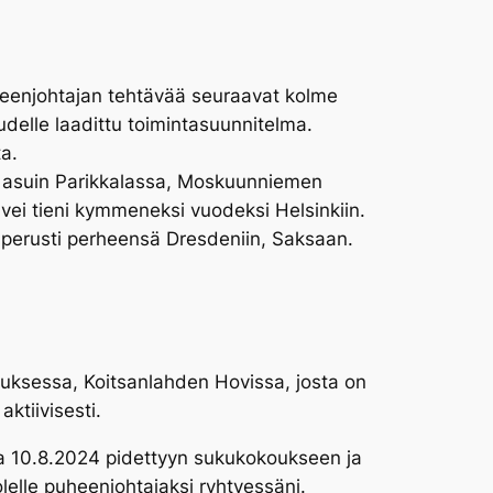
heenjohtajan tehtävää seuraavat kolme
udelle laadittu toimintasuunnitelma.
a.
ni asuin Parikkalassa, Moskuunniemen
vei tieni kymmeneksi vuodeksi Helsinkiin.
, perusti perheensä Dresdeniin, Saksaan.
ouksessa, Koitsanlahden Hovissa, josta on
ktiivisesti.
sa 10.8.2024 pidettyyn sukukokoukseen ja
lelle puheenjohtajaksi ryhtyessäni.