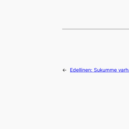
←
Edellinen:
Sukumme varha