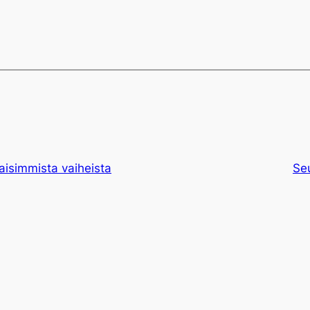
isimmista vaiheista
Se