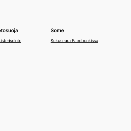
etosuoja
Some
isteriselote
Sukuseura Facebookissa