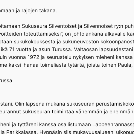
maan ja rajojen takana.
tamaan Sukuseura Silventoiset ja Silvennoiset ry:n pu
voitteiden toteuttamiseksi”, on johtolankana alkavalle ka
rrotaan sukukokouksesta ja sukuneuvoston kokoonpanost
 ikä 71 vuotta ja asun Turussa. Valtaosan lapsuudesta
tuin vuonna 1972 ja seurustelu nykyisen mieheni kanssa 
 kaksi ihanaa toimeliasta tytärtä, joista toinen Paula
russa.
uuristani. Olin lapsena mukana sukuseuran perustamiskok
 seurannut sukuseuran toimintaa vähemmän ja enemmän a
eheni ja tyttäreni kanssa osallistumaan Lappeenrannas
la Parikkalassa. Hyppäsin siis mukavuusalueeni ulkopuo