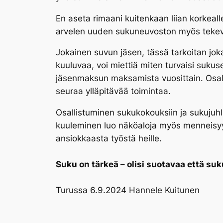
En aseta rimaani kuitenkaan liian korkeal
arvelen uuden sukuneuvoston myös tekevä
Jokainen suvun jäsen, tässä tarkoitan jokai
kuuluvaa, voi miettiä miten turvaisi sukus
jäsenmaksun maksamista vuosittain. Osall
seuraa ylläpitävää toimintaa.
Osallistuminen sukukokouksiin ja sukujuh
kuuleminen luo näköaloja myös menneisyy
ansiokkaasta työstä heille.
Suku on tärkeä – olisi suotavaa että su
Turussa 6.9.2024 Hannele Kuitunen