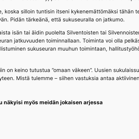
le, koska silloin tuntisin itseni kykenemättömäksi tähän
n. Pidän tärkeänä, että sukuseuralla on jatkumo.
sta isän tai äidin puolelta Silventoisten tai Silvennoist
euran jatkuvuuden toiminnallaan. Toiminta voi olla pelkäs
istuminen sukuseuran muuhun toimintaan, hallitustyöhön
liin on keino tutustua ”omaan väkeen”. Uusien sukulaiss
teen. Mistä tulemme – siihen vastuksia antaa aktiivin
ku näkyisi myös meidän jokaisen arjessa