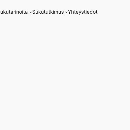
ukutarinoita
Sukututkimus
Yhteystiedot