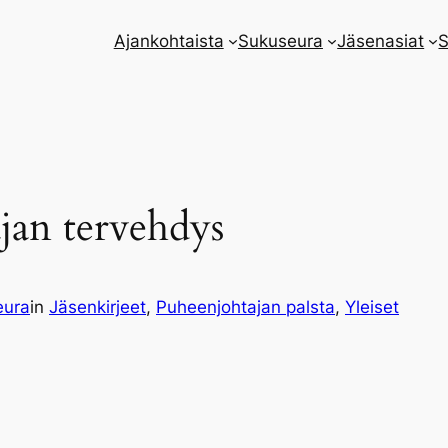
Ajankohtaista
Sukuseura
Jäsenasiat
S
an tervehdys
eura
in
Jäsenkirjeet
, 
Puheenjohtajan palsta
, 
Yleiset