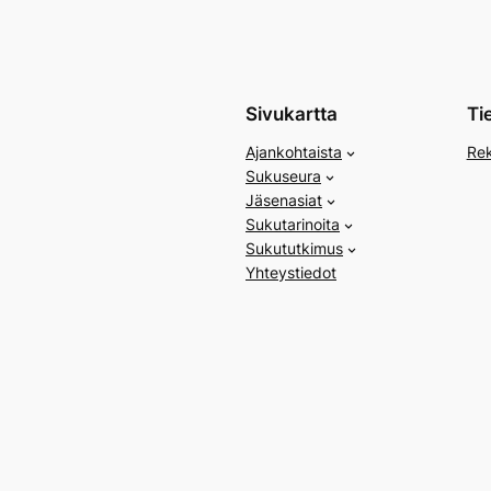
Sivukartta
Ti
Ajankohtaista
Rek
Sukuseura
Jäsenasiat
Sukutarinoita
Sukututkimus
Yhteystiedot