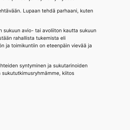
 tehtävään. Lupaan tehdä parhaani, kuten
en sukuun avio- tai avoliiton kautta sukuun
tään rahallista tukemista eli
 ja toimikuntiin on eteenpäin vievää ja
uhteiden syntyminen ja sukutarinoiden
en sukututkimusryhmämme, kiitos