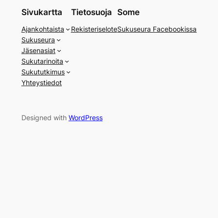
Sivukartta
Tietosuoja
Some
Ajankohtaista
Rekisteriselote
Sukuseura Facebookissa
Sukuseura
Jäsenasiat
Sukutarinoita
Sukututkimus
Yhteystiedot
Designed with
WordPress