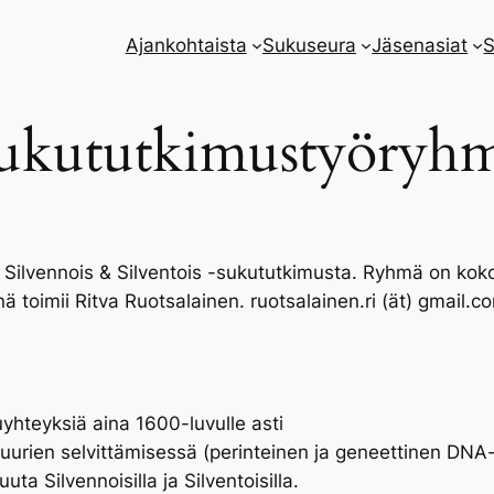
Ajankohtaista
Sukuseura
Jäsenasiat
S
ukututkimustyöryh
Silvennois & Silventois -sukututkimusta. Ryhmä on ko
 toimii Ritva Ruotsalainen. ruotsalainen.ri (ät) gmail.c
uyhteyksiä aina 1600-luvulle asti
uurien selvittämisessä (perinteinen ja geneettinen DNA
 Silvennoisilla ja Silventoisilla.