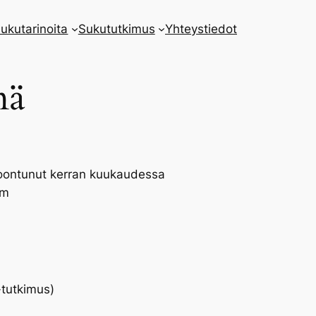
ukutarinoita
Sukututkimus
Yhteystiedot
mä
koontunut kerran kuukaudessa
om
-tutkimus)