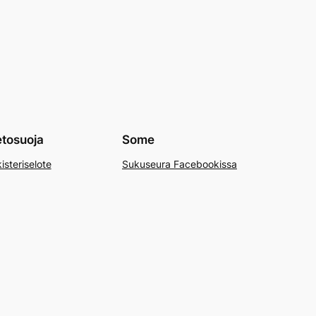
etosuoja
Some
isteriselote
Sukuseura Facebookissa