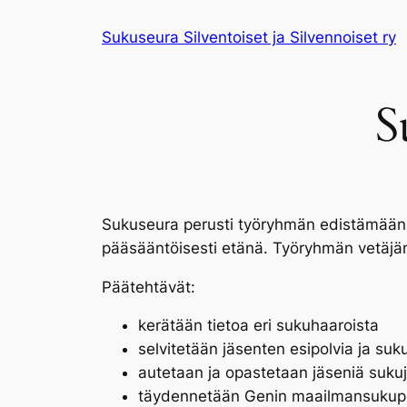
Siirry
Sukuseura Silventoiset ja Silvennoiset ry
sisältöön
S
Sukuseura perusti työryhmän edistämään 
pääsääntöisesti etänä. Työryhmän vetäjänä
Päätehtävät:
kerätään tietoa eri sukuhaaroista
selvitetään jäsenten esipolvia ja suk
autetaan ja opastetaan jäseniä sukuj
täydennetään Genin maailmansukupuuta