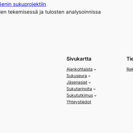
Genin sukuprojektiin
en tekemisessä ja tulosten analysoinnissa
Sivukartta
Ti
Ajankohtaista
Rek
Sukuseura
Jäsenasiat
Sukutarinoita
Sukututkimus
Yhteystiedot