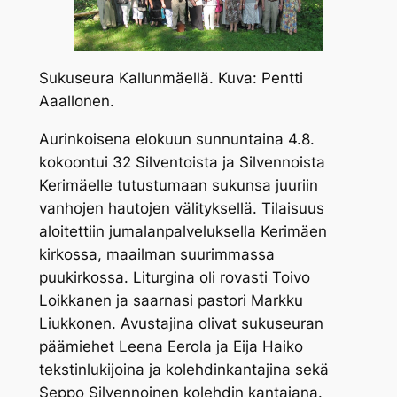
Sukuseura Kallunmäellä. Kuva: Pentti
Aaallonen.
Aurinkoisena elokuun sunnuntaina 4.8.
kokoontui 32 Silventoista ja Silvennoista
Kerimäelle tutustumaan sukunsa juuriin
vanhojen hautojen välityksellä. Tilaisuus
aloitettiin jumalanpalveluksella Kerimäen
kirkossa, maailman suurimmassa
puukirkossa. Liturgina oli rovasti Toivo
Loikkanen ja saarnasi pastori Markku
Liukkonen. Avustajina olivat sukuseuran
päämiehet Leena Eerola ja Eija Haiko
tekstinlukijoina ja kolehdinkantajina sekä
Seppo Silvennoinen kolehdin kantajana.