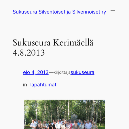
Siirry
Sukuseura Silventoiset ja Silvennoiset ry
sisältöön
Sukuseura Kerimäellä
4.8.2013
elo 4, 2013
—
sukuseura
kirjoittaja
in
Tapahtumat