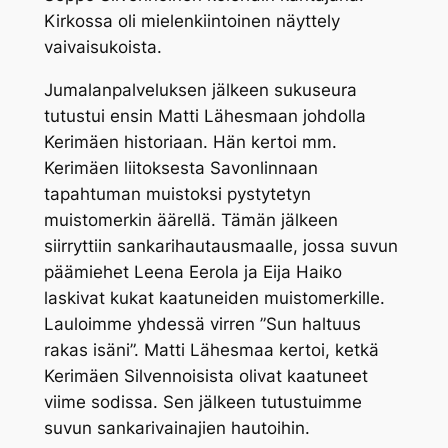
Kirkossa oli mielenkiintoinen näyttely
vaivaisukoista.
Jumalanpalveluksen jälkeen sukuseura
tutustui ensin Matti Lähesmaan johdolla
Kerimäen historiaan. Hän kertoi mm.
Kerimäen liitoksesta Savonlinnaan
tapahtuman muistoksi pystytetyn
muistomerkin äärellä. Tämän jälkeen
siirryttiin sankarihautausmaalle, jossa suvun
päämiehet Leena Eerola ja Eija Haiko
laskivat kukat kaatuneiden muistomerkille.
Lauloimme yhdessä virren ”Sun haltuus
rakas isäni”. Matti Lähesmaa kertoi, ketkä
Kerimäen Silvennoisista olivat kaatuneet
viime sodissa. Sen jälkeen tutustuimme
suvun sankarivainajien hautoihin.