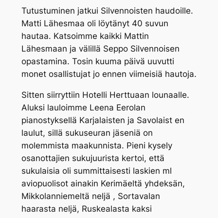
Tutustuminen jatkui Silvennoisten haudoille.
Matti Lähesmaa oli löytänyt 40 suvun
hautaa. Katsoimme kaikki Mattin
Lähesmaan ja välillä Seppo Silvennoisen
opastamina. Tosin kuuma päivä uuvutti
monet osallistujat jo ennen viimeisiä hautoja.
Sitten siirryttiin Hotelli Herttuaan lounaalle.
Aluksi lauloimme Leena Eerolan
pianostyksellä Karjalaisten ja Savolaist en
laulut, sillä sukuseuran jäseniä on
molemmista maakunnista. Pieni kysely
osanottajien sukujuurista kertoi, että
sukulaisia oli summittaisesti laskien ml
aviopuolisot ainakin Kerimäeltä yhdeksän,
Mikkolanniemeltä neljä , Sortavalan
haarasta neljä, Ruskealasta kaksi