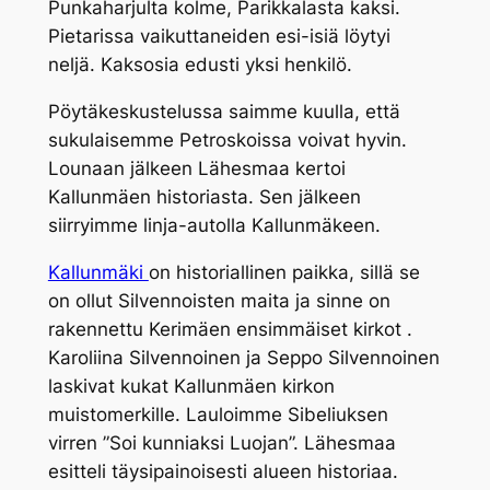
Punkaharjulta kolme, Parikkalasta kaksi.
Pietarissa vaikuttaneiden esi-isiä löytyi
neljä. Kaksosia edusti yksi henkilö.
Pöytäkeskustelussa saimme kuulla, että
sukulaisemme Petroskoissa voivat hyvin.
Lounaan jälkeen Lähesmaa kertoi
Kallunmäen historiasta. Sen jälkeen
siirryimme linja-autolla Kallunmäkeen.
Kallunmäki
on historiallinen paikka, sillä se
on ollut Silvennoisten maita ja sinne on
rakennettu Kerimäen ensimmäiset kirkot .
Karoliina Silvennoinen ja Seppo Silvennoinen
laskivat kukat Kallunmäen kirkon
muistomerkille. Lauloimme Sibeliuksen
virren ”Soi kunniaksi Luojan”. Lähesmaa
esitteli täysipainoisesti alueen historiaa.