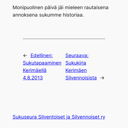
Monipuolinen päivä jäi mieleen rautaisena
annoksena sukumme historiaa.
←
Edellinen:
Seuraava:
Sukutapaaminen
Sukukirja
Kerimäellä
Kerimäen
4.8.2013
Silvennoisista
→
Sukuseura Silventoiset ja Silvennoiset ry