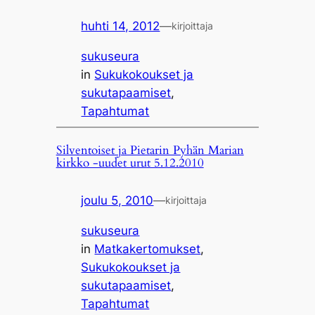
huhti 14, 2012
—
kirjoittaja
sukuseura
in
Sukukokoukset ja
sukutapaamiset
, 
Tapahtumat
Silventoiset ja Pietarin Pyhän Marian
kirkko -uudet urut 5.12.2010
joulu 5, 2010
—
kirjoittaja
sukuseura
in
Matkakertomukset
, 
Sukukokoukset ja
sukutapaamiset
, 
Tapahtumat